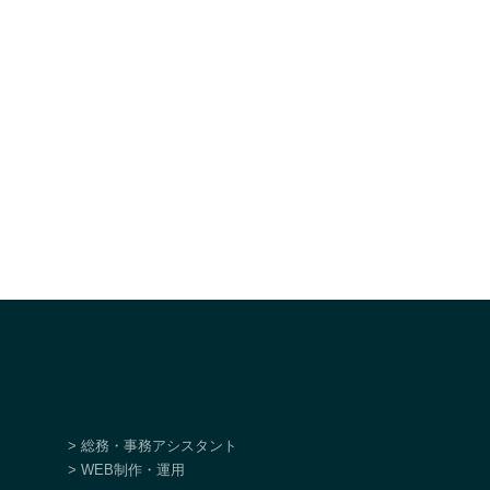
> 総務・事務アシスタント
> WEB制作・運用