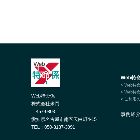
Web特
> Web
> Web
Web特命係
> ご利用
株式会社米岡
〒457-0803
事例紹
愛知県名古屋市南区天白町4-15
TEL：
050-3187-3991