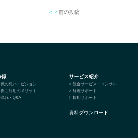
＜＜
前の投稿
命係
サービス紹介
特命係の想い・ビジョン
> 総合サービス・コンサル
特命係ご利用のメリット
> 経理サポート
の流れ・Q&A
> 採用サポート
介
資料ダウンロード