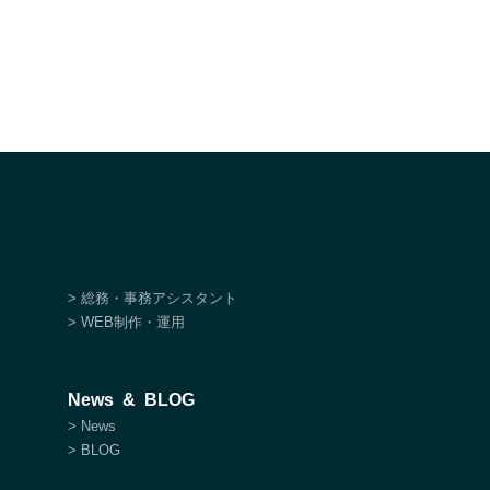
> 総務・事務アシスタント
> WEB制作・運用
News & BLOG
> News
> BLOG