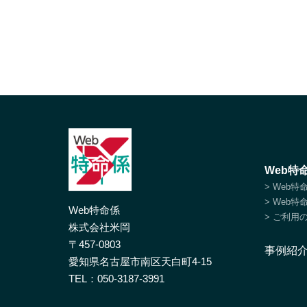
Web特
> Web
> Web
Web特命係
> ご利用
株式会社米岡
〒457-0803
事例紹
愛知県名古屋市南区天白町4-15
TEL：
050-3187-3991