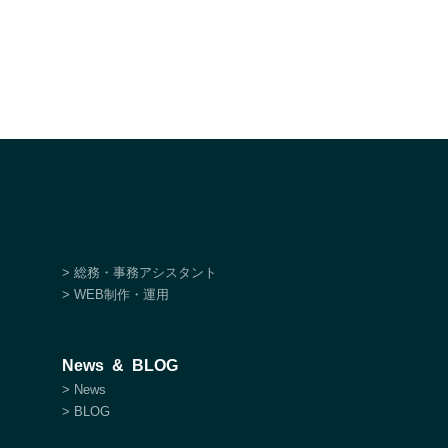
> 総務・事務アシスタント
> WEB制作・運用
News & BLOG
> News
> BLOG