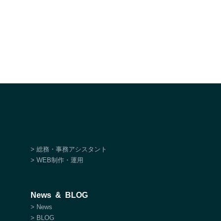
> 総務・事務アシスタント
> WEB制作・運用
News & BLOG
> News
> BLOG