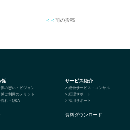
＜＜
前の投稿
命係
サービス紹介
特命係の想い・ビジョン
> 総合サービス・コンサル
特命係ご利用のメリット
> 経理サポート
の流れ・Q&A
> 採用サポート
介
資料ダウンロード